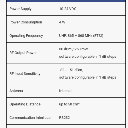
Power Supply
10-24 VDC
Power Consumption
4 W
Operating Frequency
UHF: 865 – 868 MHz (ETSI)
30 dBm / 250 mW.
RF Output Power
software configurable in 1 dB steps
-82 … -51 dBm,
RF Input Sensitivity
software configurable in 1 dB steps
Antenna
Internal
Operating Distance
up to 50 cm*
Communication Interface
RS232