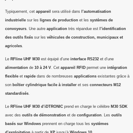
Typiquement, cet
appareil
sera utilisé dans
l’automatisation
industrielle
sur les
lignes de production
et les
systèmes de
convoyeurs
. Une autre
application
très répandue est
l’identification
des outils fixés
sur les
véhicules de construction, municipaux et
agricoles
.
Le
RFline UHF M30
est équipé d’une
interface RS232
et d’une
alimentation
de
10 à 24 V
. Cet
appareil RFID
permet une
intégration
flexible
et
rapide
dans de nombreuses
applications
existantes grâce à
son
boîtier cylindrique facile à installer
et ses
connecteurs M12
standardisés
.
Le
RFline UHF M30 d’iDTRONIC
prend en charge le célèbre
M30 SDK
avec des
outils de démonstration
et de
configuration
. Les
outils
basés sur Windows
prennent en charge tous les
systèmes
d’exploitation
à partir de
XP
jusqu’à
Windows 10
.