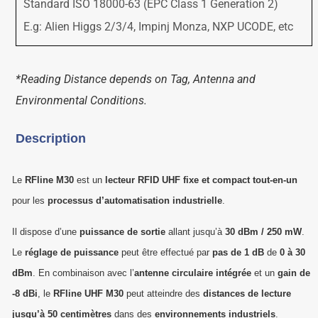
Standard ISO 18000-63 (EPC Class 1 Generation 2)
E.g: Alien Higgs 2/3/4, Impinj Monza, NXP UCODE, etc
*Reading Distance depends on Tag, Antenna and
Environmental Conditions.
Description
Le
RFline M30
est un
lecteur RFID UHF fixe et compact tout-en-un
pour les
processus d’automatisation industrielle
.
Il dispose d’une
puissance de sortie
allant jusqu’à
30 dBm / 250 mW
.
Le
réglage de puissance
peut être effectué par
pas de 1 dB
de
0 à 30
dBm
. En combinaison avec l’
antenne circulaire intégrée
et un
gain de
-8 dBi
, le
RFline UHF M30
peut atteindre des
distances de lecture
jusqu’à 50 centimètres
dans des
environnements industriels
.