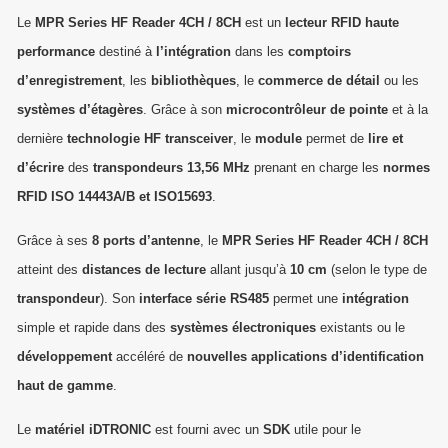
Le
MPR Series HF Reader 4CH / 8CH
est un
lecteur RFID haute
performance
destiné à
l’intégration
dans les
comptoirs
d’enregistrement
, les
bibliothèques
, le
commerce de détail
ou les
systèmes d’étagères
. Grâce à son
microcontrôleur de pointe
et à la
dernière
technologie HF transceiver
, le
module
permet de
lire et
d’écrire
des
transpondeurs 13,56 MHz
prenant en charge les
normes
RFID ISO 14443A/B et ISO15693
.
Grâce à ses
8 ports d’antenne
, le
MPR Series HF Reader 4CH / 8CH
atteint des
distances de lecture
allant jusqu’à
10 cm
(selon le type de
transpondeur
). Son
interface série RS485
permet une
intégration
simple et rapide dans des
systèmes électroniques
existants ou le
développement
accéléré de
nouvelles applications d’identification
haut de gamme
.
Le
matériel iDTRONIC
est fourni avec un
SDK
utile pour le