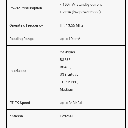
< 150 mA, standby current
Power Consumption
< 2 mA (low power mode)
Operating Frequency
HF: 13.56 MHz
Reading Range
up to 10 cm*
CANopen
RS232,
RS485,
Interfaces
USB virtual,
TCPIP PoE,
Modbus
RT FX Speed
up to 848 kBd
Antenna
External