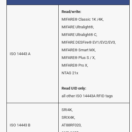
Read/write:
MIFARE® Classic 1K /4K,
MIFARE Ultralight®,
MIFARE Ultralight® C,
MIFARE DESFire® EV1/EV2/EV3,
MIFARE® Smart MX,
ISO 14443 A
MIFARE® Plus S / X,
MIFARE® Pro X,
NTAG 21x
Read UID only:
all other ISO 14443A RFID tags
SRI4K,
SRIX4K,
ISO 14443 B
AT88RF020,