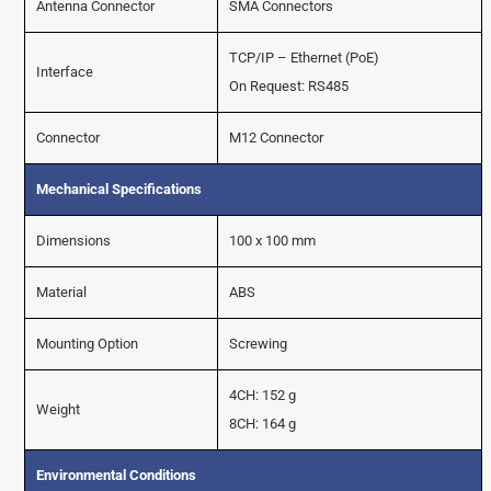
Antenna Connector
SMA Connectors
TCP/IP – Ethernet (PoE)
Interface
On Request: RS485
Connector
M12 Connector
Mechanical Specifications
Dimensions
100 x 100 mm
Material
ABS
Mounting Option
Screwing
4CH: 152 g
Weight
8CH: 164 g
Environmental Conditions