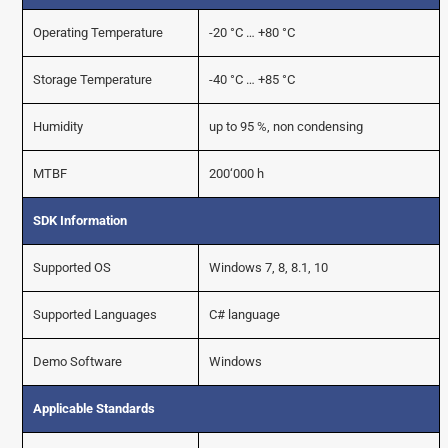
Operating Temperature
-20 °C … +80 °C
Storage Temperature
-40 °C … +85 °C
Humidity
up to 95 %, non condensing
MTBF
200‘000 h
SDK Information
Supported OS
Windows 7, 8, 8.1, 10
Supported Languages
C# language
Demo Software
Windows
Applicable Standards