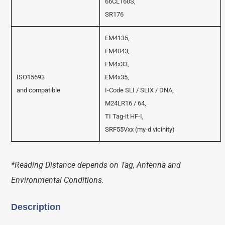
66CL160S,
SR176
EM4135,
EM4043,
EM4x33,
ISO15693
EM4x35,
and compatible
I-Code SLI / SLIX / DNA,
M24LR16 / 64,
TI Tag-it HF-I,
SRF55Vxx (my-d vicinity)
*Reading Distance depends on Tag, Antenna and
Environmental Conditions.
Description